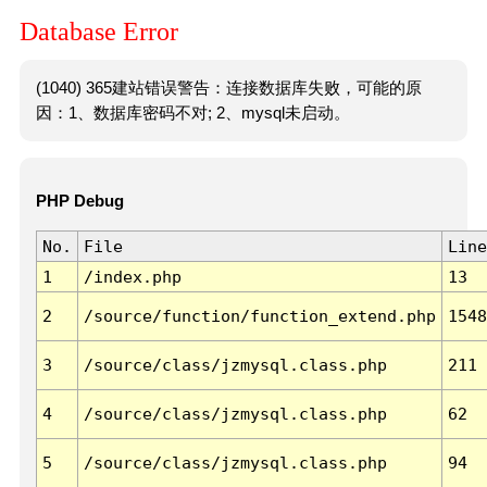
Database Error
(1040) 365建站错误警告：连接数据库失败，可能的原
因：1、数据库密码不对; 2、mysql未启动。
PHP Debug
No.
File
Line
1
/index.php
13
2
/source/function/function_extend.php
1548
3
/source/class/jzmysql.class.php
211
4
/source/class/jzmysql.class.php
62
5
/source/class/jzmysql.class.php
94