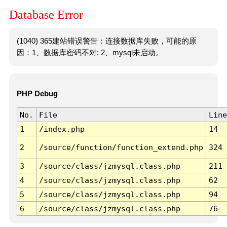
Database Error
(1040) 365建站错误警告：连接数据库失败，可能的原
因：1、数据库密码不对; 2、mysql未启动。
PHP Debug
No.
File
Line
1
/index.php
14
2
/source/function/function_extend.php
324
3
/source/class/jzmysql.class.php
211
4
/source/class/jzmysql.class.php
62
5
/source/class/jzmysql.class.php
94
6
/source/class/jzmysql.class.php
76