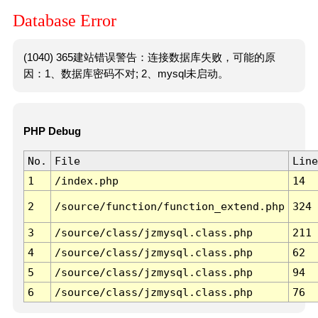
Database Error
(1040) 365建站错误警告：连接数据库失败，可能的原
因：1、数据库密码不对; 2、mysql未启动。
PHP Debug
No.
File
Line
1
/index.php
14
2
/source/function/function_extend.php
324
3
/source/class/jzmysql.class.php
211
4
/source/class/jzmysql.class.php
62
5
/source/class/jzmysql.class.php
94
6
/source/class/jzmysql.class.php
76