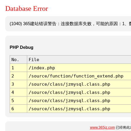
Database Error
(1040) 365建站错误警告：连接数据库失败，可能的原因：1、数
PHP Debug
No.
File
1
/index.php
2
/source/function/function_extend.php
3
/source/class/jzmysql.class.php
4
/source/class/jzmysql.class.php
5
/source/class/jzmysql.class.php
6
/source/class/jzmysql.class.php
www.365jz.com
已经将此