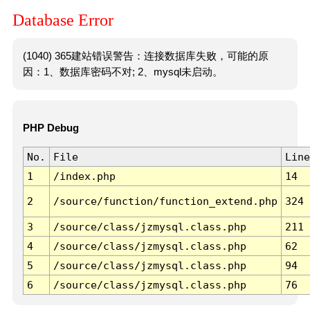
Database Error
(1040) 365建站错误警告：连接数据库失败，可能的原
因：1、数据库密码不对; 2、mysql未启动。
PHP Debug
No.
File
Line
1
/index.php
14
2
/source/function/function_extend.php
324
3
/source/class/jzmysql.class.php
211
4
/source/class/jzmysql.class.php
62
5
/source/class/jzmysql.class.php
94
6
/source/class/jzmysql.class.php
76