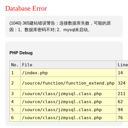
Database Error
(1040) 365建站错误警告：连接数据库失败，可能的原
因：1、数据库密码不对; 2、mysql未启动。
PHP Debug
No.
File
Line
1
/index.php
14
2
/source/function/function_extend.php
324
3
/source/class/jzmysql.class.php
211
4
/source/class/jzmysql.class.php
62
5
/source/class/jzmysql.class.php
94
6
/source/class/jzmysql.class.php
76