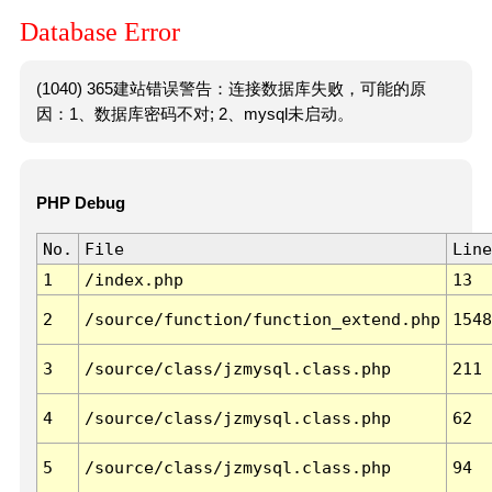
Database Error
(1040) 365建站错误警告：连接数据库失败，可能的原
因：1、数据库密码不对; 2、mysql未启动。
PHP Debug
No.
File
Line
1
/index.php
13
2
/source/function/function_extend.php
1548
3
/source/class/jzmysql.class.php
211
4
/source/class/jzmysql.class.php
62
5
/source/class/jzmysql.class.php
94