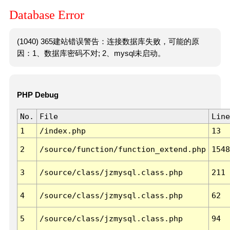
Database Error
(1040) 365建站错误警告：连接数据库失败，可能的原
因：1、数据库密码不对; 2、mysql未启动。
PHP Debug
No.
File
Line
1
/index.php
13
2
/source/function/function_extend.php
1548
3
/source/class/jzmysql.class.php
211
4
/source/class/jzmysql.class.php
62
5
/source/class/jzmysql.class.php
94