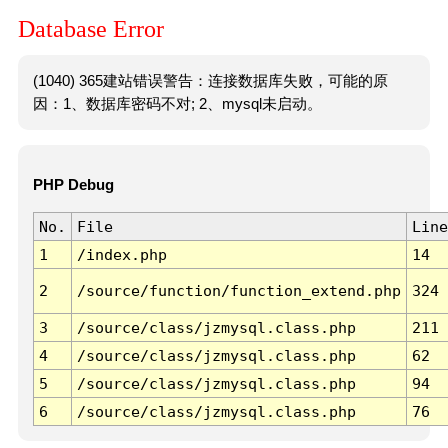
Database Error
(1040) 365建站错误警告：连接数据库失败，可能的原
因：1、数据库密码不对; 2、mysql未启动。
PHP Debug
No.
File
Line
1
/index.php
14
2
/source/function/function_extend.php
324
3
/source/class/jzmysql.class.php
211
4
/source/class/jzmysql.class.php
62
5
/source/class/jzmysql.class.php
94
6
/source/class/jzmysql.class.php
76