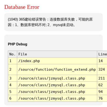
Database Error
(1040) 365建站错误警告：连接数据库失败，可能的原
因：1、数据库密码不对; 2、mysql未启动。
PHP Debug
No.
File
Line
1
/index.php
14
2
/source/function/function_extend.php
324
3
/source/class/jzmysql.class.php
211
4
/source/class/jzmysql.class.php
62
5
/source/class/jzmysql.class.php
94
6
/source/class/jzmysql.class.php
76