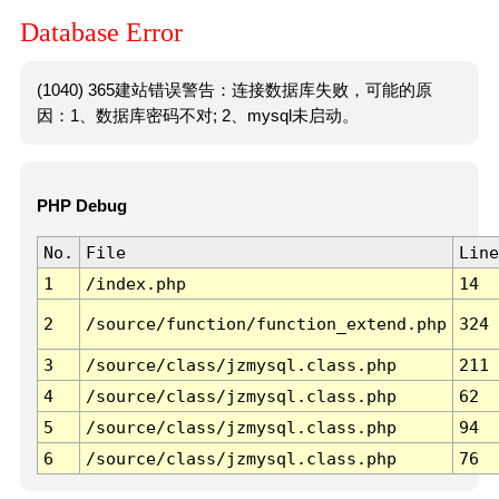
Database Error
(1040) 365建站错误警告：连接数据库失败，可能的原
因：1、数据库密码不对; 2、mysql未启动。
PHP Debug
No.
File
Line
1
/index.php
14
2
/source/function/function_extend.php
324
3
/source/class/jzmysql.class.php
211
4
/source/class/jzmysql.class.php
62
5
/source/class/jzmysql.class.php
94
6
/source/class/jzmysql.class.php
76