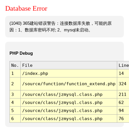
Database Error
(1040) 365建站错误警告：连接数据库失败，可能的原
因：1、数据库密码不对; 2、mysql未启动。
PHP Debug
No.
File
Line
1
/index.php
14
2
/source/function/function_extend.php
324
3
/source/class/jzmysql.class.php
211
4
/source/class/jzmysql.class.php
62
5
/source/class/jzmysql.class.php
94
6
/source/class/jzmysql.class.php
76