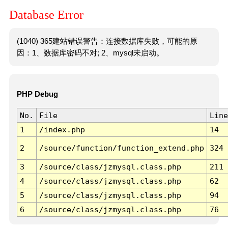
Database Error
(1040) 365建站错误警告：连接数据库失败，可能的原
因：1、数据库密码不对; 2、mysql未启动。
PHP Debug
No.
File
Line
1
/index.php
14
2
/source/function/function_extend.php
324
3
/source/class/jzmysql.class.php
211
4
/source/class/jzmysql.class.php
62
5
/source/class/jzmysql.class.php
94
6
/source/class/jzmysql.class.php
76