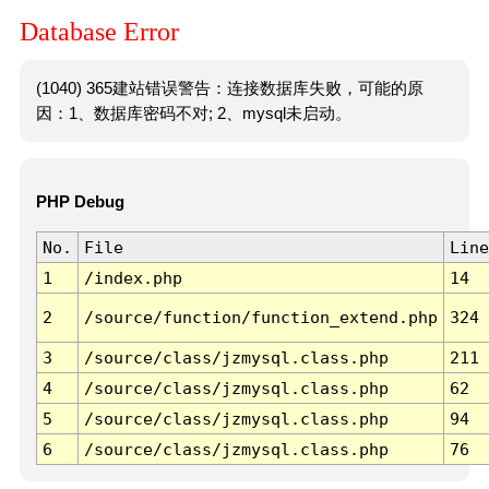
Database Error
(1040) 365建站错误警告：连接数据库失败，可能的原
因：1、数据库密码不对; 2、mysql未启动。
PHP Debug
No.
File
Line
1
/index.php
14
2
/source/function/function_extend.php
324
3
/source/class/jzmysql.class.php
211
4
/source/class/jzmysql.class.php
62
5
/source/class/jzmysql.class.php
94
6
/source/class/jzmysql.class.php
76