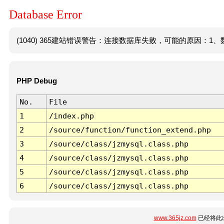
Database Error
(1040) 365建站错误警告：连接数据库失败，可能的原因：1、数
PHP Debug
No.
File
1
/index.php
2
/source/function/function_extend.php
3
/source/class/jzmysql.class.php
4
/source/class/jzmysql.class.php
5
/source/class/jzmysql.class.php
6
/source/class/jzmysql.class.php
www.365jz.com
已经将此