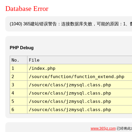
Database Error
(1040) 365建站错误警告：连接数据库失败，可能的原因：1、数
PHP Debug
No.
File
1
/index.php
2
/source/function/function_extend.php
3
/source/class/jzmysql.class.php
4
/source/class/jzmysql.class.php
5
/source/class/jzmysql.class.php
6
/source/class/jzmysql.class.php
www.365jz.com
已经将此