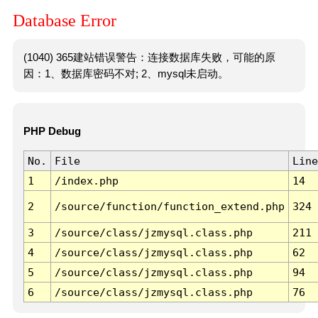
Database Error
(1040) 365建站错误警告：连接数据库失败，可能的原
因：1、数据库密码不对; 2、mysql未启动。
PHP Debug
No.
File
Line
1
/index.php
14
2
/source/function/function_extend.php
324
3
/source/class/jzmysql.class.php
211
4
/source/class/jzmysql.class.php
62
5
/source/class/jzmysql.class.php
94
6
/source/class/jzmysql.class.php
76