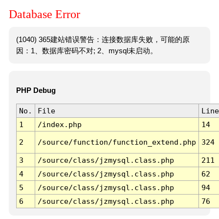
Database Error
(1040) 365建站错误警告：连接数据库失败，可能的原
因：1、数据库密码不对; 2、mysql未启动。
PHP Debug
No.
File
Line
1
/index.php
14
2
/source/function/function_extend.php
324
3
/source/class/jzmysql.class.php
211
4
/source/class/jzmysql.class.php
62
5
/source/class/jzmysql.class.php
94
6
/source/class/jzmysql.class.php
76